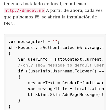
tenemos instalado en local, en mi caso
A partir de ahora, cada vez
http://dnndev.me
que pulsemos F5, se abrirá la instalación de
DNN.
var
 messageText = 
""
if
 (Request.IsAuthenticated && 
string
.IsN
{

var
 userInfo = HttpContext.Current.It
//only show message to default users
if
 ((userInfo.Username.ToLower() == 
"
    {

        messageText = RenderDefaultsWarnin
var
 messageTitle = Localization.G
        UI.Skins.Skin.AddPageMessage(ctlS
    }
