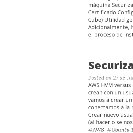
máquina Securizar
Certificado Conf
Cube) Utilidad ge
Adicionalmente, 
el proceso de ins
Securiza
Posted on 27 de Ju
AWS HVM versus P
crean con un usu
vamos a crear un 
conectamos a la n
Crear nuevo usua
(al hacerlo se no
#
AWS
#
Ubuntu 1