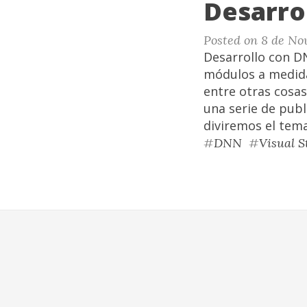
Desarro
Posted on 8 de No
Desarrollo con DN
módulos a medida
entre otras cosa
una serie de publ
diviremos el tema
#
DNN
#
Visual S