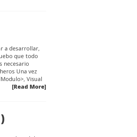
 a desarrollar,
ruebo que todo
s necesario
cheros Una vez
Modulo>, Visual
[Read More]
)