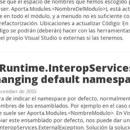
se que el espacio de nombres que hemos escogido 
e ser: Aporta.Modules.<NombreDelModulo>), está act
 en todo el módulo, y a menudo no es suficiente co
efactorización. Ubicaciones a actualizar Código: En 
digo se podrán (deberán) hacer con las herramienta
del propio Visual Studio o externas si las tenemos.
Runtime.InteropService
anging default namesp
ecember de 2015
ra de indicar el namespace por defecto, normalment
mbres de los ensamblados. Por ejemplo en el caso
suele ser Aporta.Modules.<NombreModulo>. En Visu
biar este ensamblado por defecto, nos puede dar un
teropServices.ExternalException. Solución la soluci