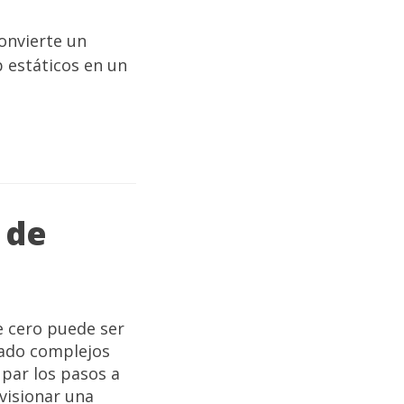
onvierte un
b estáticos en un
 de
e cero puede ser
iado complejos
upar los pasos a
visionar una