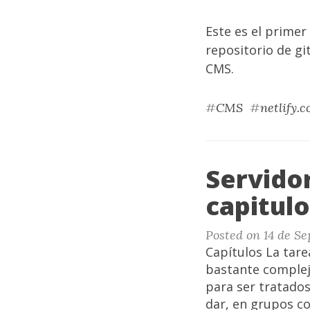
Este es el primer
repositorio de gi
CMS.
#
CMS
#
netlify.
Servido
capitul
Posted on 14 de S
Capítulos La tare
bastante complej
para ser tratados
dar, en grupos co