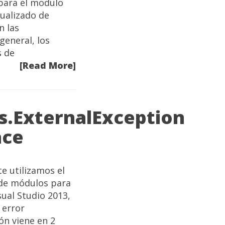
para el modulo
ualizado de
n las
general, los
s de
[Read More]
s.ExternalException
ace
e utilizamos el
 de módulos para
al Studio 2013,
 error
ón viene en 2