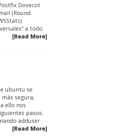
Postfix Dovecot
mail (Round
AWSStats)
ersales” a todo
[Read More]
de ubuntu se
o más segura,
a ello nos
iguientes pasos.
comando adduser
[Read More]