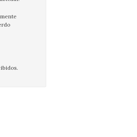
emente
erdo
ibidos.