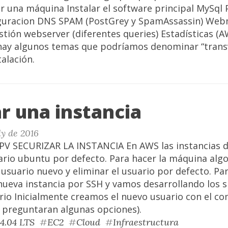
 una máquina Instalar el software principal MySql 
iguracion DNS SPAM (PostGrey y SpamAssassin) Web
stión webserver (diferentes queries) Estadísticas (
hay algunos temas que podríamos denominar “transv
talación.
r una instancia
ly de 2016
V SECURIZAR LA INSTANCIA En AWS las instancias 
ario ubuntu por defecto. Para hacer la máquina alg
usuario nuevo y eliminar el usuario por defecto. Par
ueva instancia por SSH y vamos desarrollando los s
rio Inicialmente creamos el nuevo usuario con el 
s preguntaran algunas opciones).
4.04 LTS
#
EC2
#
Cloud
#
Infraestructura