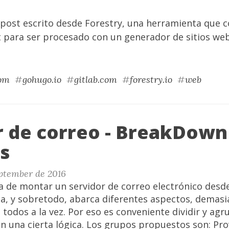
 post escrito desde
Forestry
, una herramienta que c
t para ser procesado con un generador de sitios we
com
#
gohugo.io
#
gitlab.com
#
forestry.io
#
web
r de correo - BreakDown
os
eptember de 2016
a de montar un servidor de correo electrónico desd
a, y sobretodo, abarca diferentes aspectos, demas
 todos a la vez. Por eso es conveniente dividir y agr
n una cierta lógica. Los grupos propuestos son: Pro