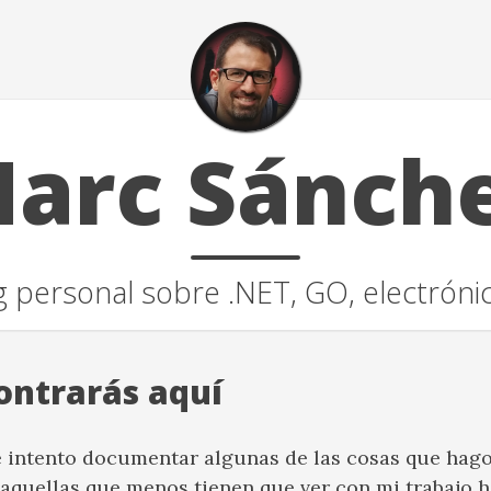
arc Sánch
 personal sobre .NET, GO, electrónica
ontrarás aquí
 intento documentar algunas de las cosas que hago
aquellas que menos tienen que ver con mi trabajo h