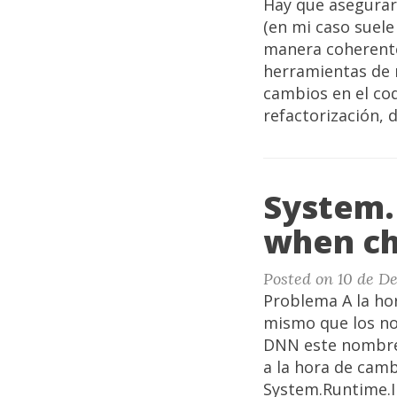
Hay que asegurar
(en mi caso suel
manera coherente
herramientas de r
cambios en el co
refactorización, 
System.
when ch
Posted on 10 de D
Problema A la ho
mismo que los no
DNN este nombre 
a la hora de cam
System.Runtime.In