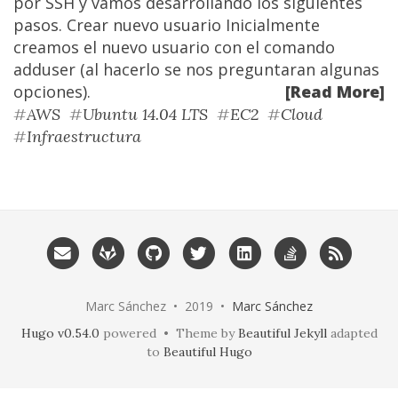
por SSH y vamos desarrollando los siguientes
pasos. Crear nuevo usuario Inicialmente
creamos el nuevo usuario con el comando
adduser (al hacerlo se nos preguntaran algunas
opciones).
[Read More]
#
AWS
#
Ubuntu 14.04 LTS
#
EC2
#
Cloud
#
Infraestructura
Marc Sánchez • 2019 •
Marc Sánchez
Hugo v0.54.0
powered • Theme by
Beautiful Jekyll
adapted
to
Beautiful Hugo