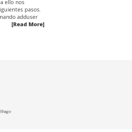
a ello nos
iguientes pasos.
comando adduser
[Read More]
l Hugo